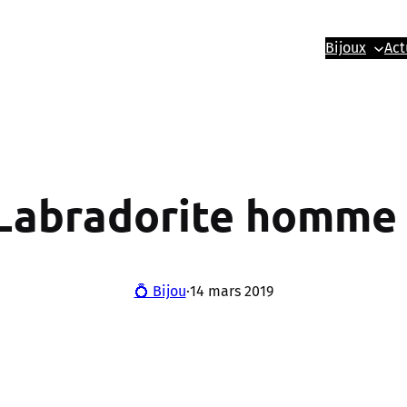
Bijoux
Act
 Labradorite homme
💍 Bijou
·
14 mars 2019