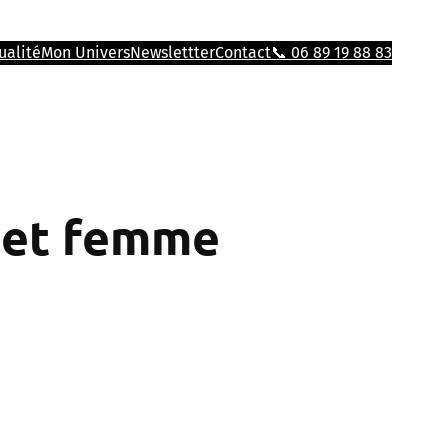
ualité
Mon Univers
Newslettter
Contact
📞 06 89 19 88 83
 et femme