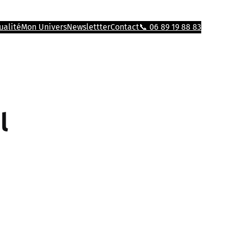
ualité
Mon Univers
Newslettter
Contact
📞 06 89 19 88 83
l