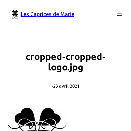
Aller
au
Les Caprices de Marie
contenu
cropped-cropped-
logo.jpg
·
23 avril 2021