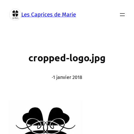
Aller
au
Les Caprices de Marie
contenu
cropped-logo.jpg
·
1 janvier 2018