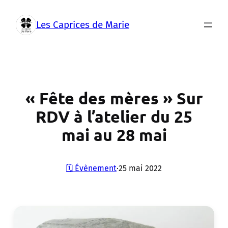
Aller
au
Les Caprices de Marie
contenu
« Fête des mères » Sur
RDV à l’atelier du 25
mai au 28 mai
🗓️ Évènement
·
25 mai 2022