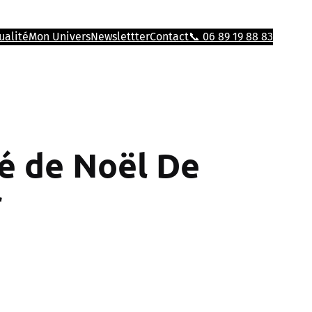
ualité
Mon Univers
Newslettter
Contact
📞 06 89 19 88 83
é de Noël De
r